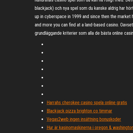
blackjack) och nya spel som du kanske aldrig har hört
up in cyberspace in 1999 and since then the market h
and more you can find at a land-based casino. Oavsett 
grundläggande kriterier som alla de bästa online casinon
Harrahs cherokee casino spela online gratis
Blackjack pizza brighton co timmar
Vegas2web ingen insättning bonuskoder
Hur är kasinomaskinerna i oregon & washington