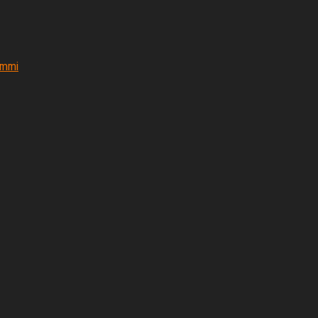
gummi