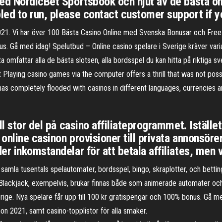
ed NordicBet Sportsbook och njut av de bästa onl
ed to run, please contact customer support if y
021. Vi har över 100 Bästa Casino Online med Svenska Bonusar och Free S
s. Gå med idag! Spelutbud – Online casino spelare i Sverige kräver variat
a omfattar alla de bästa slotsen, alla bordsspel du kan hitta på riktiga 
 Playing casino games via the computer offers a thrill that was not poss
as completely flooded with casinos in different languages, currencies a
l stor del på casino affiliateprogrammet. Istället
line casinon provisioner till privata annonsörer fö
er inkomstandelar för att betala affiliates, men 
n samla tusentals spelautomater, bordsspel, bingo, skraplotter, och bett
. Blackjack, exempelvis, brukar finnas både som animerade automater och
erige. Nya spelare får upp till 100 kr gratispengar och 100% bonus. Gå 
non 2021, samt casino-topplistor för alla smaker.