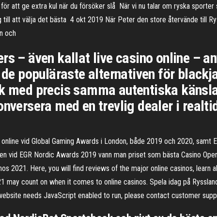
ör att ge extra kul när du försöker slå När vi nu talar om ryska sporter 
till att välja det bästa 4 okt 2019 När Peter den store återvände till R
on och
rs – även kallat live casino online – a
v de populäraste alternativen för black
ck med precis samma autentiska känsla
onversera med en trevlig dealer i realt
no online vid Global Gaming Awards i London, både 2019 och 2020, sam
ven vid EGR Nordic Awards 2019 vann man priset som bästa Casino Oper
nos 2021. Here, you will find reviews of the major online casinos, learn
 may count on when it comes to online casinos. Spela idag på Rysslan
 website needs JavaScript enabled to run, please contact customer suppo