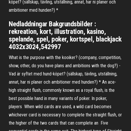
köpet? (sällskap, tävling, utställning, annat, har ni planer och
ambitioner med hunden?) *
Nedladdningar Bakgrundsbilder :
rekreation, kort, illustration, kasino,
spelande, spel, poker, kortspel, blackjack
4032x3024,542997
What is the purpose with the kooiker? (company, competition,
show, other, do you have plans and ambitions with the dog?) -
Vad är syftet med hund-köpet? (sällskap, tävling, utställning,
annat, har ni planer och ambitioner med hunden?) * An ace-
high straight flush, commonly known as a royal flush, is the
best possible hand in many variants of poker. In poker,
players When wild cards are used, a wild card becomes
whichever card is necessary to complete the straight flush, or
the higher of the two cards that can complete an Five