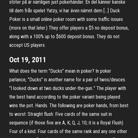
stöter på är nämligen just pokerhänder. En del känner kanske
till dem från spelet Yatzy, vi har även nämnt dem […] Duck
Poker is a small online poker room with some traffic issues
(more on that later.) They offer players a $5 no deposit bonus,
along with a 100% up to $600 deposit bonus. They do not
accept US players.
Oct 19, 2011
What does the term "Ducks" mean in poker? In poker
parlance, "Ducks" is another name for a pair of twos/deuces.
"I looked down at two ducks under-the-gun.." The player with
the best hand according to the poker variant being played
wins the pot. Hands. The following are poker hands, from best
to worst: Straight flush: Five cards of the same suit in
sequence (if those five are A, K, Q, J, 10; it is a Royal Flush)
Four of a kind: Four cards of the same rank and any one other