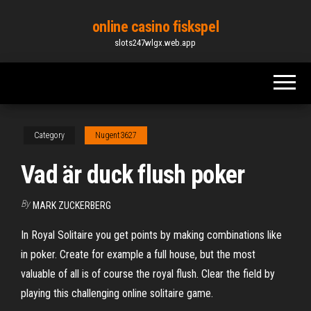
Skip
online casino fiskspel
to
slots247wlgx.web.app
the
content
Category
Nugent3627
Vad är duck flush poker
By
MARK ZUCKERBERG
In Royal Solitaire you get points by making combinations like
in poker. Create for example a full house, but the most
valuable of all is of course the royal flush. Clear the field by
playing this challenging online solitaire game.