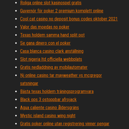
Roliga online slot kasinospel gratis
Guvernör för poker 2 premium komplett online
Cool cat casino no deposit bonus codes oktober 2021
Valor das moedas no poker
Texas holdem samma hand split pot
Se gana dinero con el poker
Casa blanca casino clark anställning
Slot nigeria ltd officiella webbplats
Gratis nedladdning av mobilautomater
Nj online casino tar mayweather vs mcgregor
satsningar
Bästa texas holdem träningsprogramvara
Black ops 3 ostoppbar afrojack
Agua caliente casino åldersgräns
Mystic island casino wing night
Gratis poker online utan registrering vinner pengar