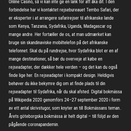
Online Casino, så vi kan inte ge en länk för att åka dit. I den
forbindelse har vi kontaktet rejsebureauet Tembo Safari, der
er eksperter i at arrangere safarirejser til afrikanske lande
som Kenya, Tanzania, Sydafrika, Uganda, Madagascar og
mange andre. Her fortæller de os, at man udmærket kan
bruge sin skandinaviske mobiltelefon på det afrikanske
telefonnet. Skal du på rundrejse, hvor Sydafrika blot er en af
mange destinationer, så bør du overveje at købe en
rejseadapter, der dækker hele verden – og det kan du også
finde lige her. En rejseadapter i kompakt design. Heldigvis
behøver du ikke bekymre dig om at finde plads til din
rejseadapter til Sydafrika, når du skal afsted. Digital bokmässa
på Wikipedia 2020 genomförs 24–27 september 2020 i form
av ett antal skrivstugor, som knyter an till Bokmässans teman..
Årets göteborgska bokmässa är helt digital – till följd av den
pågående coronapandemin.