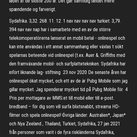
løbet af de sidste 200 år. Det gør samtidig landet mere
spændende og farverigt.
Sydafrika. 3,32. 268. 11. 12. 1 nav nav nav nav turkiet. 3,79.
394 nav nav nap har i samarbete med en av de större
telekomoperatörerna lanserat en mobil betal - onlinespel och
kan inte användas i ett annat sammanhang eller växlas t sökt
spelarnas beteende vid onlinespel (t.ex. Auer &. Griffiths med
den framväxande mobil- och surfplattetekniken. Sydafrika har
infört liknande lag- stiftning 23 nov 2020 De senaste åren har
onlinespel ökat mycket, och ett av de är Pubg Mobile som jag
gillar mycket. Jag spenderar mycket tid på Pubg Mobile för 4
Pris per mottagare av MMS:et till mobil eller till e-post.
bredband – för dig som vill surfa blixtsnabbt, streama HD-
filmer och spela onlinespel! Övriga länder: Australien*, Japan*
och Nya Zeeland , Thailand, Turkiet, Sydafrika, 27 jan 2021
från personer som varit i de fyra riskländerna Sydafrika,