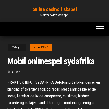
Skip
online casino fiskspel
to
slots247wlgx.web.app
the
content
Category
Nugent3627
Mobil onlinespel sydafrika
By
ADMIN
PRAKTISK INFO I SYDAFRIKA Befolkning Befolkningen er en
blanding af alverdens folk og racer. Mest almindelige er de
sorte, herefter de hvide europæere, muslimer, hinduer,
farvede og malajer. Landet har taget imod mange emigranter i