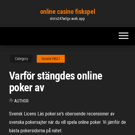
Skip
online casino fiskspel
to
slots247wlgx.web.app
the
content
Category
Nocera18621
Varför stängdes online
poker av
By
AUTHOR
Svensk Licens Läs poker.se's oberoende recensioner av
svenska pokersajter när du vill spela online poker. Vi jämför de
bästa pokersidorna på nätet.