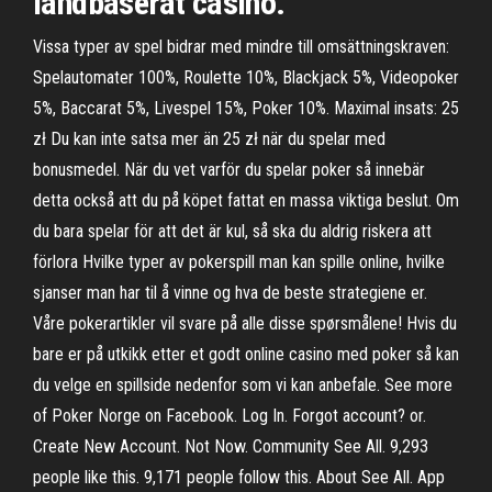
landbaserat casino.
Vissa typer av spel bidrar med mindre till omsättningskraven:
Spelautomater 100%, Roulette 10%, Blackjack 5%, Videopoker
5%, Baccarat 5%, Livespel 15%, Poker 10%. Maximal insats: 25
zł Du kan inte satsa mer än 25 zł när du spelar med
bonusmedel. När du vet varför du spelar poker så innebär
detta också att du på köpet fattat en massa viktiga beslut. Om
du bara spelar för att det är kul, så ska du aldrig riskera att
förlora Hvilke typer av pokerspill man kan spille online, hvilke
sjanser man har til å vinne og hva de beste strategiene er.
Våre pokerartikler vil svare på alle disse spørsmålene! Hvis du
bare er på utkikk etter et godt online casino med poker så kan
du velge en spillside nedenfor som vi kan anbefale. See more
of Poker Norge on Facebook. Log In. Forgot account? or.
Create New Account. Not Now. Community See All. 9,293
people like this. 9,171 people follow this. About See All. App