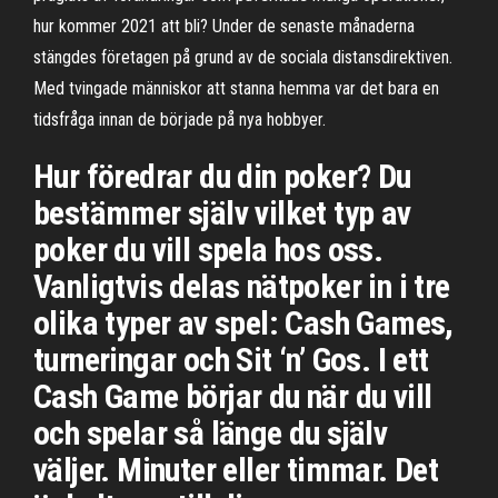
hur kommer 2021 att bli? Under de senaste månaderna
stängdes företagen på grund av de sociala distansdirektiven.
Med tvingade människor att stanna hemma var det bara en
tidsfråga innan de började på nya hobbyer.
Hur föredrar du din poker? Du
bestämmer själv vilket typ av
poker du vill spela hos oss.
Vanligtvis delas nätpoker in i tre
olika typer av spel: Cash Games,
turneringar och Sit ‘n’ Gos. I ett
Cash Game börjar du när du vill
och spelar så länge du själv
väljer. Minuter eller timmar. Det