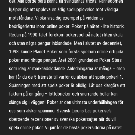
det. Alla borde bara känna till svindlarnas tricks. Kännedomen
hjälper dig att uppleva en ärlig spelupplevelse mot värdiga
motståndare. Vi ska visa dig exempel på vidden av
bedrägerierna inom online poker. Poker på nätet - lite historik.
Redan på 1990-talet förekom pokerspel på nätet i liten skala
och utan några pengar inblandade. Men i slutet av decenniet,
1998, kunde Planet Poker som första spelrum online erbjuda
poker med riktiga pengar. Året 2001 grundades Poker Stars
som idag är marknadsledande. Anledningarna är många – men
här får du de 5 främsta till varför du älskar att spela poker! 1.
Spänningen med att spela poker är olidlig. Låt oss klargöra ett
faktum på en gång – lottobrickor och snurrande bollar kan
slänga sig i väggen! Poker är den ultimata underhållningen för
oss som älskar spänning. Svensk Licens Läs poker.se's
oberoende recensioner av svenska pokersajter när du vill
spela online poker. Vi jämför de bästa pokersidorna på nätet.