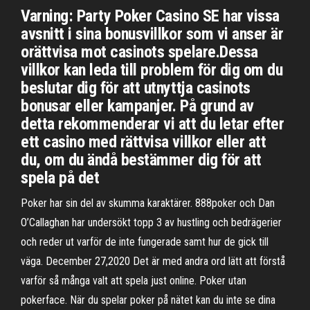
Varning: Party Poker Casino SE har vissa
avsnitt i sina bonusvillkor som vi anser är
orättvisa mot casinots spelare.Dessa
villkor kan leda till problem för dig om du
beslutar dig för att utnyttja casinots
bonusar eller kampanjer. På grund av
detta rekommenderar vi att du letar efter
ett casino med rättvisa villkor eller att
du, om du ändå bestämmer dig för att
spela på det
Poker har sin del av skumma karaktärer. 888poker och Dan
O’Callaghan har undersökt topp 3 av hustling och bedrägerier
och reder ut varför de inte fungerade samt hur de gick till
väga. December 27,2020 Det är med andra ord lätt att förstå
varför så många valt att spela just online. Poker utan
pokerface. När du spelar poker på nätet kan du inte se dina