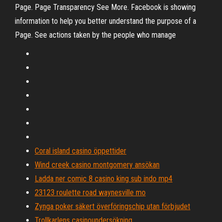
Page. Page Transparency See More. Facebook is showing
information to help you better understand the purpose of a
Page. See actions taken by the people who manage
Coral island casino öppettider
Wind creek casino montgomery ansökan
Ladda ner comic 8 casino king sub indo mp4
23123 roulette road waynesville mo
Zynga poker säkert överföringschip utan förbjudet
Trollkarlens casinoundersökning